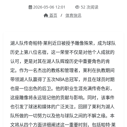
2026-05-06 12:01
52 次阅读
首页
/
体育快讯
湖人队传奇帕特·莱利近日被授予雕像殊荣，成为球队
历史上第八位名宿，这一荣誉不仅是对他个人成就的
认可，更是对其在湖人队辉煌历史中重要角色的肯
定。作为一名杰出的教练和管理者，莱利在执教期间
带领湖人队赢得了五次NBA总冠军，并且在球员时期
也是一位出色的后卫。他的职业生涯充满传奇色彩，
这座雕像将永远铭记他的贡献与影响。同时，该事件
也引发了球迷和媒体的广泛关注，回顾了莱利为湖人
队所做的一切努力以及他与球队之间的不解之缘。本
文将从四个方面详细阐述这一重要时刻，包括帕特·莱