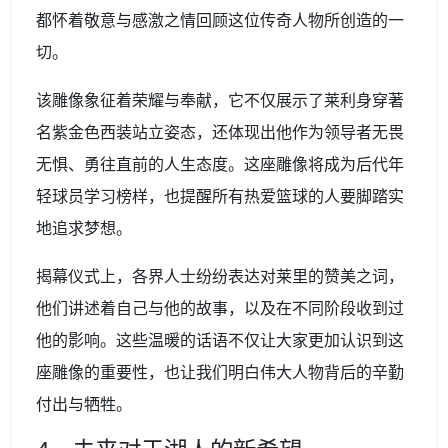
都怀着敬意与感激之情回顾这位传奇人物所创造的一
切。
该雕像象征着荣耀与奉献，它不仅展示了莱利身穿著
名紫金色西装站立姿态，还体现出他作为领导者无畏
无惧、勇往直前的人生态度。这座雕像将成为后代年
轻球员学习榜样，也提醒所有热爱篮球的人要脚踏实
地追求梦想。
揭幕仪式上，各界人士纷纷表达对莱里的赞美之词，
他们讲述着自己与他的故事，以及在不同阶段收到过
他的影响。这些温暖的话语不仅让大家更加认识到这
座雕像的重要性，也让我们明白伟大人物背后的辛勤
付出与牺牲。