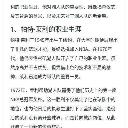
利的职业生涯、他对湖人队的重要性、雕像揭幕仪式
及其背后的意义，以及未来对于湖人队的新希望。
1、帕特·莱利的职业生涯
帕特·莱利于1945年出生于纽约，在大学时期便展现出
了非凡的篮球才能，最终选择加入NBA。在1970年
代，他代表洛杉矶湖人队开启了自己的职业生涯。虽
然身高并不占优势，但凭借出色的技术和不屈的精
神，莱利迅速成为球队的重要一员。
1972年，莱利帮助湖人队赢得了他们历史上的第一座
NBA总冠军奖杯。这一胜利不仅奠定了他在球队中的
地位，也为他日后的执教生涯打下了坚实基础。退役
后的莱利没有离开篮球界，而是转向教练岗位，从此
开启了一段新的传奇旅程。