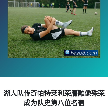
湖人队传奇帕特莱利荣膺雕像殊荣
成为队史第八位名宿