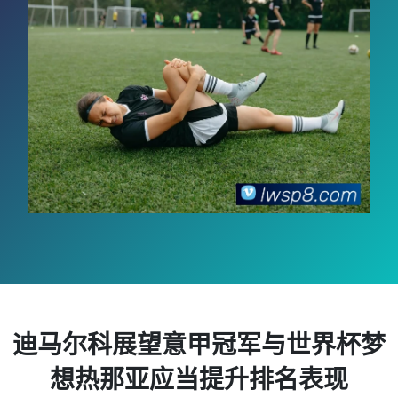
迪马尔科展望意甲冠军与世界杯梦
想热那亚应当提升排名表现