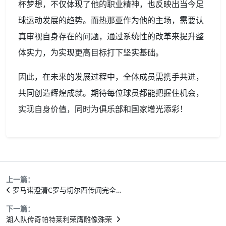
杯梦想，不仅体现了他的职业精神，也反映出当今足
球运动发展的趋势。而热那亚作为他的主场，需要认
真审视自身存在的问题，通过系统性的改革来提升整
体实力，为实现更高目标打下坚实基础。
因此，在未来的发展过程中，全体成员需携手共进，
共同创造辉煌成就。期待每位球员都能把握住机会，
实现自身价值，同时为俱乐部和国家增光添彩！
上一篇：
罗马诺澄清C罗与切尔西传闻完全…
下一篇：
湖人队传奇帕特莱利荣膺雕像殊荣