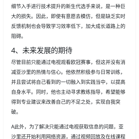
细节入手进行技术提升的新生代选手来说，是一种巨
大的损失。因此，即使有意愿去模仿，但是缺乏实时
反馈机制也会导致学习效率低下，加大成长道路上的
阻碍。
4、未来发展的期待
尽管目前只能通过电视观看欧冠赛事，但这并没有消
减亚沙里的热情与信心。他依然积极参与日常训练，
并且尝试将自己看到的一切融入到实践当中，以提高
自身水平。同时，他也主动寻求教练指导，希望能够
得到专业建议来改善自己的不足之处，实现自我突
破。
A此外，为了解决只能通过电视获取信息的问题，亚
沙里还开始利用网络资源，通过视频回放及在线课程