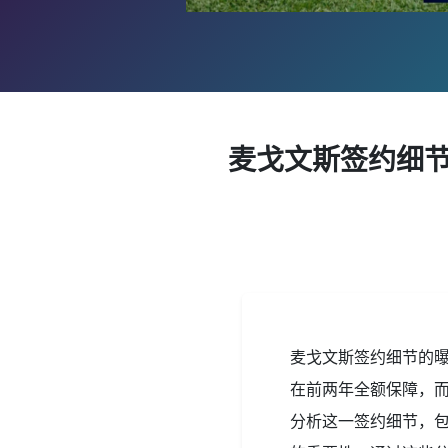
麦戈文斯签约细节
麦戈文斯签约细节的曝
在前两年全额保障，
分析这一签约细节，