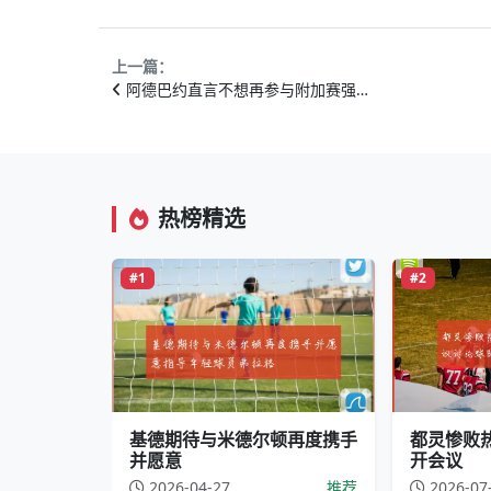
上一篇：
阿德巴约直言不想再参与附加赛强…
热榜精选
#1
#2
基德期待与米德尔顿再度携手
都灵惨败
并愿意
开会议
2026-04-27
推荐
2026-07