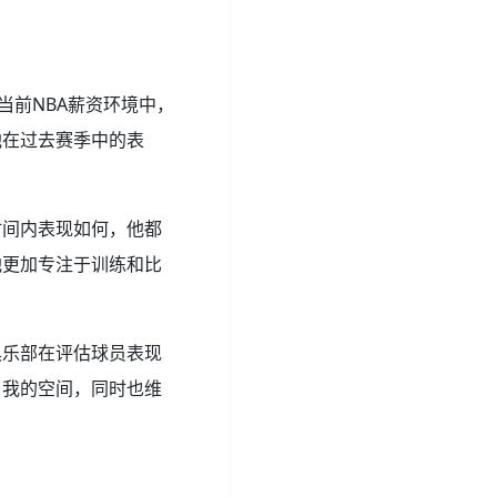
当前NBA薪资环境中，
他在过去赛季中的表
时间内表现如何，他都
他更加专注于训练和比
俱乐部在评估球员表现
自我的空间，同时也维