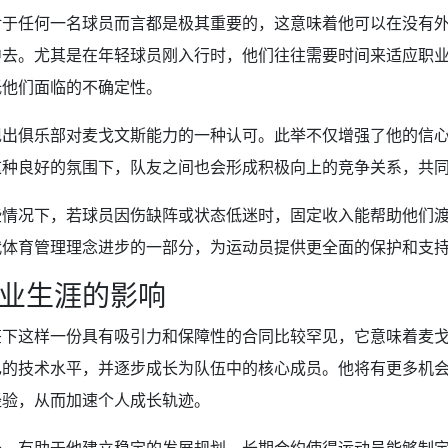
对于任何一名球员而言都是极其重要的，这意味着他可以在没有
中去。尤其是在年轻球员刚入行时，他们往往需要时间来适应职
低他们面临的不确定性。
现出俱乐部对麦戈文斯能力的一种认可。此举不仅增强了他的信
这种良好的氛围下，队友之间也会形成积极向上的竞争关系，共
些情况下，若球员因伤缺阵或状态低迷时，固定收入能帮助他们
代体育管理理念进步的一部分，为运动员提供更全面的保护和支
职业生涯的影响
签下这样一份具有吸引力和保障性的合同比较罕见，它意味着麦
己的技术水平，并逐步成长为队伍中的核心成员。他将有更多机
经验，从而加速个人成长轨迹。