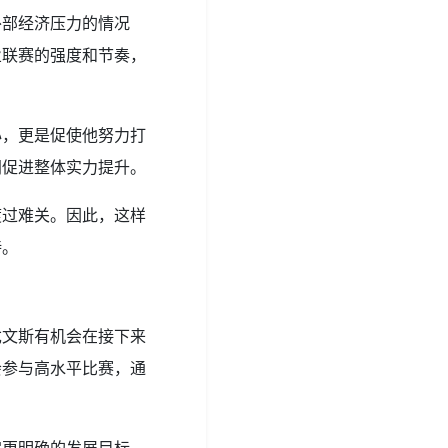
外部经济压力的情况
业联赛的强度和节奏，
心，更是促使他努力打
同促进整体实力提升。
渡过难关。因此，这样
持。
戈文斯有机会在接下来
会参与高水平比赛，通