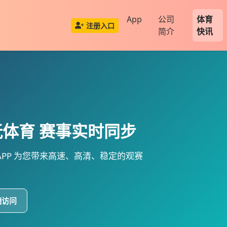
App
公司
体育
注册入口
简介
快讯
玩体育
赛事实时同步
PP
为您带来高速、高清、稳定的观赛
端访问