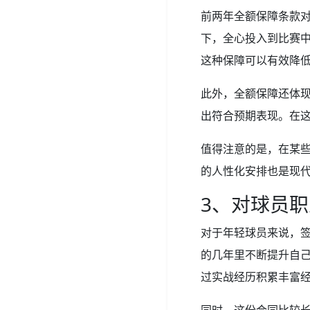
前两年全额保障条款
下，全心投入到比赛
这种保障可以有效降
此外，全额保障还体
出符合预期表现。在
值得注意的是，在某
的人性化安排也是现
3、对球员
对于年轻球员来说，
的几年里不断提升自
过实战经历积累丰富