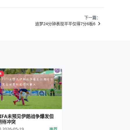
下一篇：
追梦24分钟表现平平仅得7分6板6
4
FIFA未预见伊朗战争爆发但
期待冲突
2026-05-19
推荐