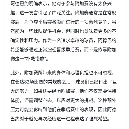
阿德巴约明确表示，他对于参与附加赛没有太多兴
趣，这一发言引起了广泛关注。附加赛通常是在常规
赛后，为争夺季后赛名额而进行的一项激烈竞争，虽
然能为一些球队提供机会，但同时也意味着更多的不
确定性和压力。作为一名追求卓越的球员，阿德巴约
希望能够通过正常途径晋级季后赛，而不是依靠附加
赛这一“补救措施”。
此外，附加赛所带来的身体和心理负担也不可忽视。
在长达82场比赛的常规赛之后，球员们已经付出了巨
大的努力，如果还要经历附加赛，他们不仅需要保持
体能，还需调整心态，以应对更大的挑战。这种额外
压力可能会影响到他们在季后赛中的表现，因此阿德
巴约对于避免再次经历这一过程表达了强烈希望。