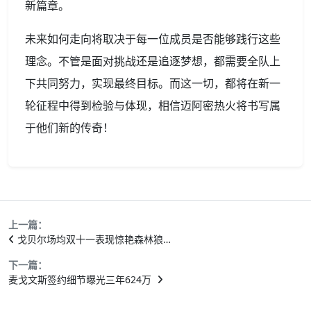
新篇章。
未来如何走向将取决于每一位成员是否能够践行这些
理念。不管是面对挑战还是追逐梦想，都需要全队上
下共同努力，实现最终目标。而这一切，都将在新一
轮征程中得到检验与体现，相信迈阿密热火将书写属
于他们新的传奇！
上一篇：
戈贝尔场均双十一表现惊艳森林狼…
下一篇：
麦戈文斯签约细节曝光三年624万