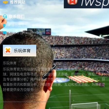
推荐网站
联系我们
天津市滨海新区塘沽河北路88号
support@lwsp8.com
乐玩体育
乐玩体育官方网站提供全球体育赛事的即时更新服务，覆盖足球、篮
球、网球及电竞等项目。平台提供高清直播、即时比分、赛程、积分
及专业赛事分析。用户可通过个性化推荐关注喜欢的赛事和球队，获
取最新资讯和数据分析。网站整合观赛、互动和预测功能，为体育爱
好者提供全方位服务