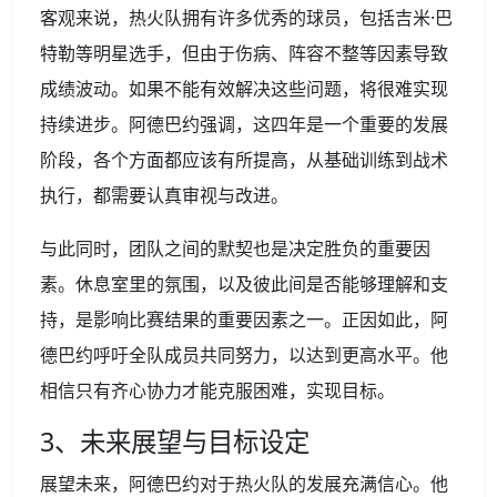
客观来说，热火队拥有许多优秀的球员，包括吉米·巴
特勒等明星选手，但由于伤病、阵容不整等因素导致
成绩波动。如果不能有效解决这些问题，将很难实现
持续进步。阿德巴约强调，这四年是一个重要的发展
阶段，各个方面都应该有所提高，从基础训练到战术
执行，都需要认真审视与改进。
与此同时，团队之间的默契也是决定胜负的重要因
素。休息室里的氛围，以及彼此间是否能够理解和支
持，是影响比赛结果的重要因素之一。正因如此，阿
德巴约呼吁全队成员共同努力，以达到更高水平。他
相信只有齐心协力才能克服困难，实现目标。
3、未来展望与目标设定
展望未来，阿德巴约对于热火队的发展充满信心。他