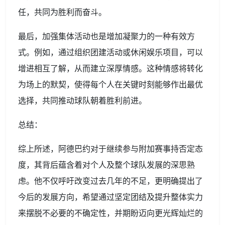
任，共同为胜利而奋斗。
最后，加强集体活动也是增加凝聚力的一种有效方
式。例如，通过组织团建活动或休闲娱乐项目，可以
增进相互了解，从而建立深厚情感。这种情感将转化
为场上的默契，使得每个人在关键时刻能够作出最优
选择，共同推动球队朝着胜利前进。
总结：
综上所述，阿德巴约对于继续参与附加赛事持否定态
度，其背后蕴含着对个人及整个球队发展的深思熟
虑。他不仅呼吁改变过去几年的不足，更明确提出了
今后的发展方向，希望通过坚定团结及提升整体实力
来摆脱不必要的不确定性，并期盼迈向更光辉灿烂的