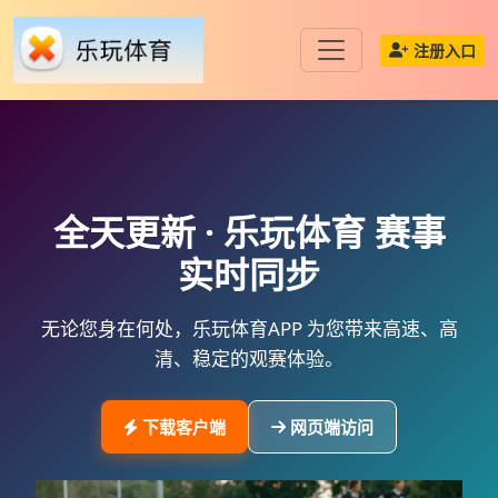
注册入口
全天更新 ·
乐玩体育
赛事
实时同步
无论您身在何处，
乐玩体育APP
为您带来高速、高
清、稳定的观赛体验。
下载客户端
网页端访问