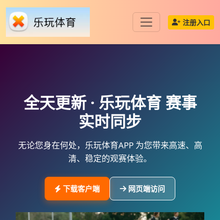
注册入口
全天更新 ·
乐玩体育
赛事
实时同步
无论您身在何处，
乐玩体育APP
为您带来高速、高
清、稳定的观赛体验。
下载客户端
网页端访问