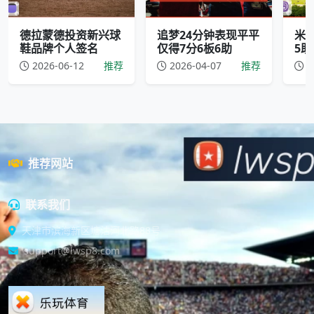
德拉蒙德投资新兴球
追梦24分钟表现平平
米
鞋品牌个人签名
仅得7分6板6助
5
2026-06-12
推荐
2026-04-07
推荐
2
推荐网站
联系我们
天津市滨海新区塘沽河北路88号
support@lwsp8.com