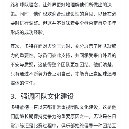
路和球队理念，让外界更好地理解他们所做出的决
策。同时，他们也欢迎合理建设性的意见，以便在必
要时进行调整。但这并不意味着要全盘否定自身多年
形成的成功经验。
其次，多特在面对舆论压力时，充分展示了团队凝聚
力的重要性。球员们彼此支持，共同承受来自外界的
不安与质疑，这使得整个团队更加团结。他们清楚，
只有通过不断努力去证明自己，才能真正赢回球迷与
媒体的信任。
3、强调团队文化建设
多特蒙德一直以来都非常重视团队文化建设，这是他
们能够长期保持竞争力的重要原因之一。无论是在日
常训练还是比赛过程中，俱乐部始终倡导一种团结互