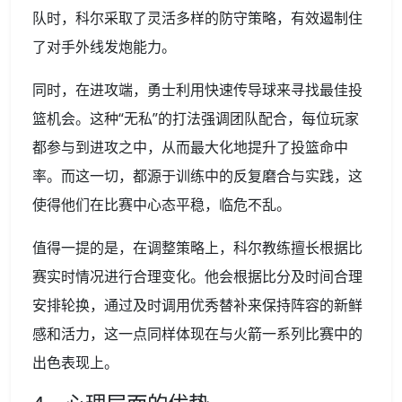
队时，科尔采取了灵活多样的防守策略，有效遏制住
了对手外线发炮能力。
同时，在进攻端，勇士利用快速传导球来寻找最佳投
篮机会。这种“无私”的打法强调团队配合，每位玩家
都参与到进攻之中，从而最大化地提升了投篮命中
率。而这一切，都源于训练中的反复磨合与实践，这
使得他们在比赛中心态平稳，临危不乱。
值得一提的是，在调整策略上，科尔教练擅长根据比
赛实时情况进行合理变化。他会根据比分及时间合理
安排轮换，通过及时调用优秀替补来保持阵容的新鲜
感和活力，这一点同样体现在与火箭一系列比赛中的
出色表现上。