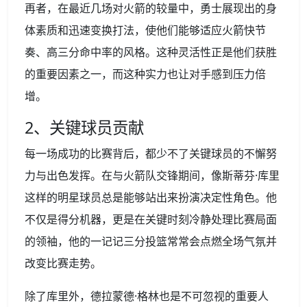
再者，在最近几场对火箭的较量中，勇士展现出的身
体素质和迅速变换打法，使他们能够适应火箭快节
奏、高三分命中率的风格。这种灵活性正是他们获胜
的重要因素之一，而这种实力也让对手感到压力倍
增。
2、关键球员贡献
每一场成功的比赛背后，都少不了关键球员的不懈努
力与出色发挥。在与火箭队交锋期间，像斯蒂芬·库里
这样的明星球员总是能够站出来扮演决定性角色。他
不仅是得分机器，更是在关键时刻冷静处理比赛局面
的领袖，他的一记记三分投篮常常会点燃全场气氛并
改变比赛走势。
除了库里外，德拉蒙德·格林也是不可忽视的重要人