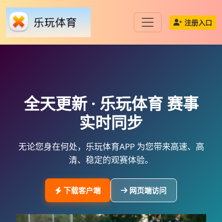
注册入口
全天更新 ·
乐玩体育
赛事
实时同步
无论您身在何处，
乐玩体育APP
为您带来高速、高
清、稳定的观赛体验。
下载客户端
网页端访问