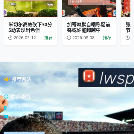
米切尔高效砍下30分
加蒂幽默自嘲称踢前
张
5助表现出色但
锋或许能超越中
节
2026-05-12
推荐
2026-08-08
推荐
2
推荐网站
联系我们
天津市滨海新区塘沽河北路88号
support@lwsp8.com