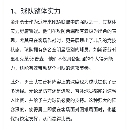
1、球队整体实力
金州勇士作为近年来NBA联盟中的强队之一，其整体
实力毋庸置疑。他们在攻防两端都有着极为出色的表
现，尤其是在客场作战时，更是展现出了非凡的竞技
状态。球队拥有多名全明星级别的球员，如斯蒂芬·库
里和克莱·汤普森，他们不仅具备超强的个人得分能
力，还能有效带动整个团队的进攻节奏。
此外，勇士队在替补阵容上的深度也为球队提供了更
多选择。无论是防守还是进攻，替补球员都能迅速融
入比赛，并给予主力球员必要的支持。这种强大的阵
容深度，使得勇士即便在客场面对困难局面时，也能
保持稳定发挥，从而赢得比赛。